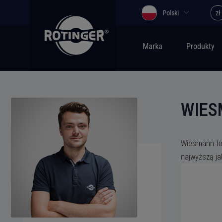
Polski
zł
Marka
Produkty
WIES
Wiesmann to
najwyższą ja