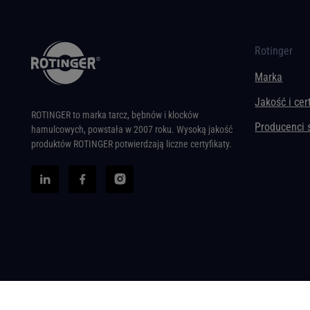
Rotinger
Marka
Jakość i cer
ROTINGER to marka tarcz, bębnów i klocków
Producenci
hamulcowych, powstała w 2007 roku. Wysoką jakość
produktów ROTINGER potwierdzają liczne certyfikaty.