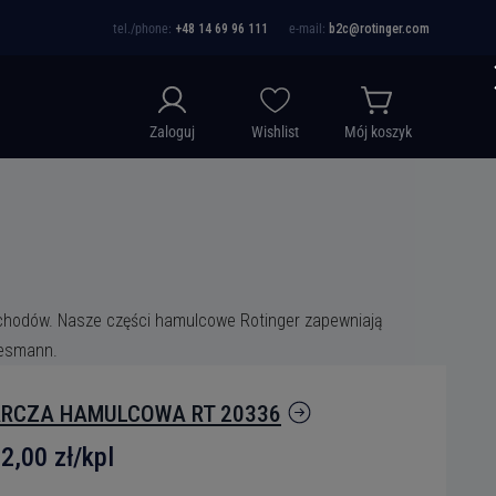
tel./phone:
+48 14 69 96 111
e-mail:
b2c@rotinger.com
Zaloguj
Wishlist
Mój koszyk
chodów. Nasze części hamulcowe Rotinger zapewniają
iesmann.
RCZA HAMULCOWA RT 20336
2,00 zł/kpl