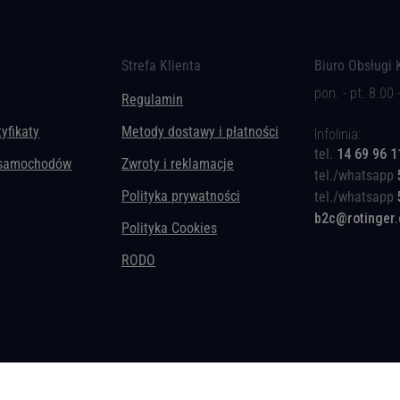
Strefa Klienta
Biuro Obsługi 
pon. - pt. 8.00 
Regulamin
tyfikaty
Metody dostawy i płatności
Infolinia:
tel.
14 69 96 1
 samochodów
Zwroty i reklamacje
tel./whatsapp
Polityka prywatności
tel./whatsapp
b2c@rotinger
Polityka Cookies
RODO