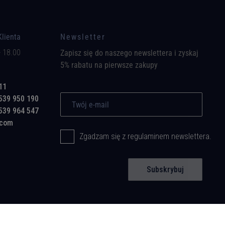
Klienta
Newsletter
- 18.00
Zapisz się do naszego newslettera i zyskaj
5% rabatu na pierwsze zakupy
11
539 950 190
539 964 547
.com
Zgadzam się z regulaminem newslettera.
Subskrybuj