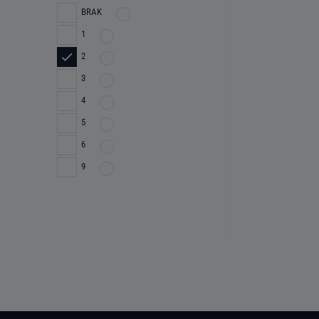
BRAK
1
2
3
4
5
6
9