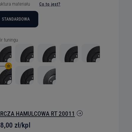
uktura materiału
Co to jest?
STANDARDOWA
r tuningu
elu
RCZA HAMULCOWA RT 20011
h plików
8,00 zł/kpl
ynić