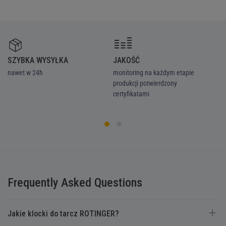
SZYBKA WYSYŁKA
JAKOŚĆ
Z
nawet w 24h
monitoring na każdym etapie
we
produkcji potwierdzony
ka
certyfikatami
Frequently Asked Questions
Jakie klocki do tarcz ROTINGER?