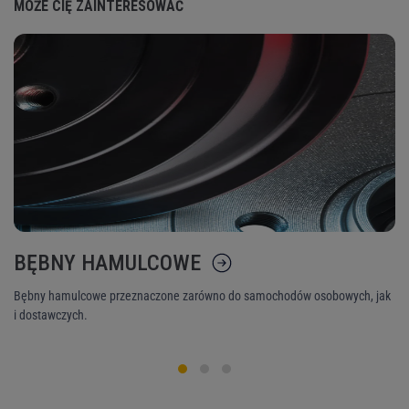
MOŻE CIĘ ZAINTERESOWAĆ
BĘBNY HAMULCOWE
K
Bębny hamulcowe przeznaczone zarówno do samochodów osobowych, jak
Ni
i dostawczych.
śr