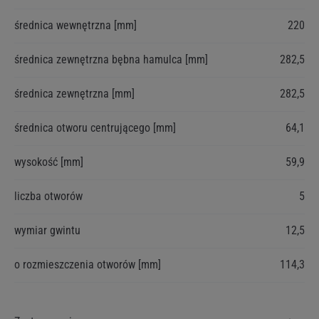
Więcej
średnica wewnętrzna [mm]
220
informacji
średnica zewnętrzna bębna hamulca [mm]
282,5
średnica zewnętrzna [mm]
282,5
średnica otworu centrującego [mm]
64,1
wysokość [mm]
59,9
liczba otworów
5
wymiar gwintu
12,5
o rozmieszczenia otworów [mm]
114,3