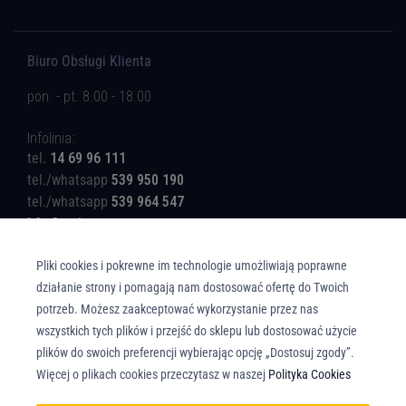
Biuro Obsługi Klienta
pon. - pt. 8.00 - 18.00
Infolinia:
tel.
14 69 96 111
tel./whatsapp
539 950 190
tel./whatsapp
539 964 547
b2c@rotinger.com
Pliki cookies i pokrewne im technologie umożliwiają poprawne
działanie strony i pomagają nam dostosować ofertę do Twoich
potrzeb. Możesz zaakceptować wykorzystanie przez nas
wszystkich tych plików i przejść do sklepu lub dostosować użycie
Copyright © Union Parts Sp. z o.o. - Wszelkie prawa zastrzeżone. All rights
plików do swoich preferencji wybierając opcję „Dostosuj zgody”.
reserved.
Więcej o plikach cookies przeczytasz w naszej
Polityka Cookies