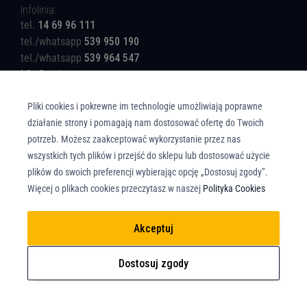
Infolinia:
tel.
14 69 96 111
tel./whatsapp
539 950 190
tel./whatsapp
539 964 547
b2c@rotinger.com
Pliki cookies i pokrewne im technologie umożliwiają poprawne
działanie strony i pomagają nam dostosować ofertę do Twoich
potrzeb. Możesz zaakceptować wykorzystanie przez nas
wszystkich tych plików i przejść do sklepu lub dostosować użycie
Copyright © Union Parts Sp. z o.o. - Wszelkie prawa zastrzeżone. All rights
plików do swoich preferencji wybierając opcję „Dostosuj zgody”.
reserved.
Więcej o plikach cookies przeczytasz w naszej
Polityka Cookies
Akceptuj
Dostosuj zgody