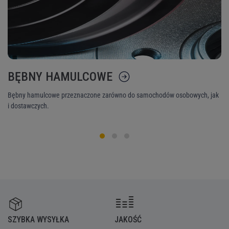
BĘBNY HAMULCOWE
K
Bębny hamulcowe przeznaczone zarówno do samochodów osobowych, jak
Ni
i dostawczych.
śr
SZYBKA WYSYŁKA
JAKOŚĆ
Z