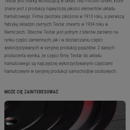
Textar jest marką wchodzącą w skład TMD Friction GmbH, które
znane jest z produkcji najwyższej jakości elementów układu
hamulcowego. Firma zaostała założona w 1913 roku, a pierwszą
fabrykę okładzin ciernych Textar otwarto w 1934 roku w
Niemczech. Obecnie Textar jest jednym z liderów zarówno na
rynku części zamiennych, jak i w dostarczaniu części
wykorzystywanych w seryjnej produkcji pojazdów. Z danych
producenta wynika, że części firmy Textar do układu
hamulcowego są najczęściej wykorzystywanymi częściami
hamulcowymi w seryjnej produkcji samochodów osobowych.
MOŻE CIĘ ZAINTERESOWAĆ