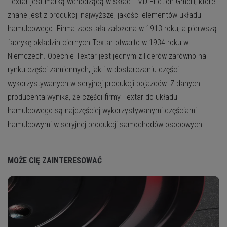
Textar jest marką wchodzącą w skład TMD Friction GmbH, które
znane jest z produkcji najwyższej jakości elementów układu
hamulcowego. Firma zaostała założona w 1913 roku, a pierwszą
fabrykę okładzin ciernych Textar otwarto w 1934 roku w
Niemczech. Obecnie Textar jest jednym z liderów zarówno na
rynku części zamiennych, jak i w dostarczaniu części
wykorzystywanych w seryjnej produkcji pojazdów. Z danych
producenta wynika, że części firmy Textar do układu
hamulcowego są najczęściej wykorzystywanymi częściami
hamulcowymi w seryjnej produkcji samochodów osobowych.
MOŻE CIĘ ZAINTERESOWAĆ