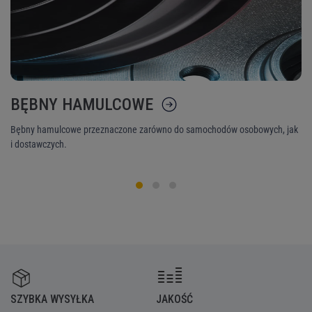
BĘBNY HAMULCOWE
K
Bębny hamulcowe przeznaczone zarówno do samochodów osobowych, jak
Ni
i dostawczych.
śr
SZYBKA WYSYŁKA
JAKOŚĆ
Z