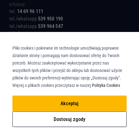
Infolinia:
tel.
14 69 96 111
tel./whatsapp
539 950 190
tel./whatsapp
539 964 547
b2c@rotinger.com
Pliki cookies i pokrewne im technologie umożliwiają poprawne
działanie strony i pomagają nam dostosować ofertę do Twoich
potrzeb. Możesz zaakceptować wykorzystanie przez nas
wszystkich tych plików i przejść do sklepu lub dostosować użycie
Copyright © Union Parts Sp. z o.o. - Wszelkie prawa zastrzeżone. All rights
plików do swoich preferencji wybierając opcję „Dostosuj zgody”.
reserved.
Więcej o plikach cookies przeczytasz w naszej
Polityka Cookies
Akceptuj
Dostosuj zgody