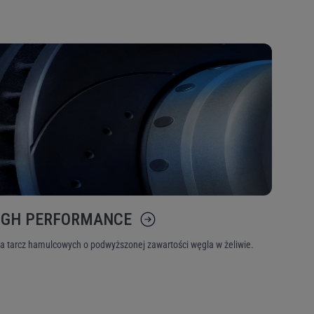
y przez
. W
o historii zamówień.
tyk
OEM, aby móc
IGH PERFORMANCE
ia tarcz hamulcowych o podwyższonej zawartości węgla w żeliwie.