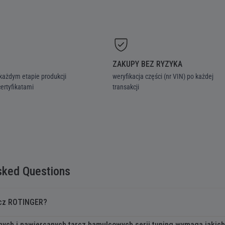
ZAKUPY BEZ RYZYKA
każdym etapie produkcji
weryfikacja części (nr VIN) po każdej
ertyfikatami
transakcji
sked Questions
arcz ROTINGER?
nych i nawiercanych tarcz hamulcowych serii tuning wymaga jakic