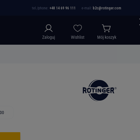
tel./phone:
+48 14 69 96 111
e-mail:
b2c@rotinger.com
Zaloguj
Wishlist
Mój koszyk
.00