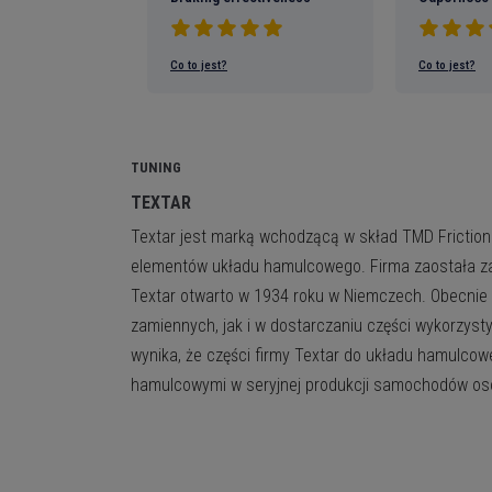
GDZIE GO SPRAWDZIĆ?
CZYM JEST NUMER KBA?
and accept your Cookies Group
Co to jest?
Co to jest?
iezbędne
TUNING
e pliki cookie umożliwiają podstawową funkcjonalność witryny. Bez tyc
TEXTAR
trona internetowa nie będzie mogła działać prawidłowo. Pomagają ucz
użyteczną, udostępniając podstawowe funkcje.
Textar jest marką wchodzącą w skład TMD Friction 
Google
Nie masz konta?
elementów układu hamulcowego. Firma zaostała zał
Zarejestruj się 
arketingowe
Textar otwarto w 1934 roku w Niemczech. Obecnie T
lub
zamiennych, jak i w dostarczaniu części wykorzyst
gowe pliki cookie służą do śledzenia i gromadzenia działań odwiedzaj
wynika, że części firmy Textar do układu hamulco
Korzyści z własnego konta
internetowej. Pliki cookies przechowują dane użytkowników i informacj
hamulcowymi w seryjnej produkcji samochodów o
iu, co pozwala usługom reklamowym docierać do większej liczby gru
- dostęp do ciekawych pro
w. Na podstawie zebranych informacji można także zapewnić bardziej
rabatów;
T NUMER OE CZĘŚCI?
lizowaną obsługę użytkownika.
- szybsze zamówienia - tw
systemie;