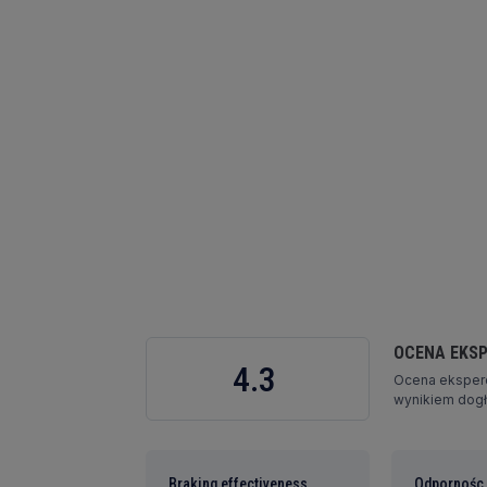
OCENA EKS
4.3
Ocena eksperc
wynikiem dogłę
Braking effectiveness
Odpornośc