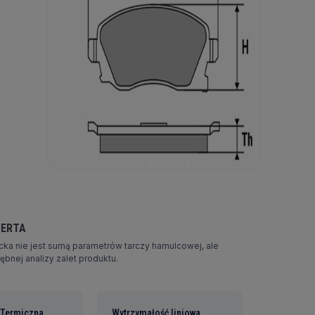
PERTA
ka nie jest sumą parametrów tarczy hamulcowej, ale
bnej analizy zalet produktu.
 Termiczna
Wytrzymałość liniowa