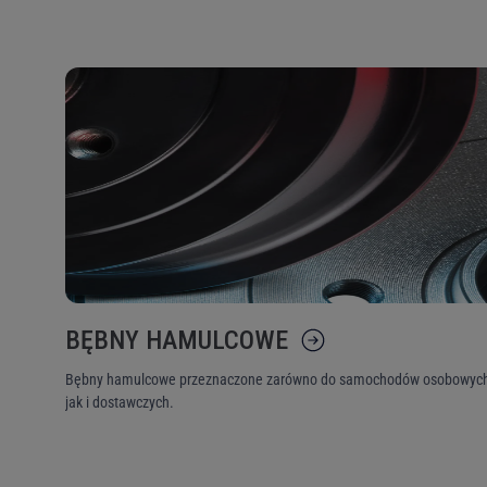
Nr OEM (ang.
A
producenta p
Zestaw p
poszukiwaniu
użytkowa
wykorzystać
Nie pamiętam hasła
odwiedza
Got
BĘBNY HAMULCOWE
Bębny hamulcowe przeznaczone zarówno do samochodów osobowych
jak i dostawczych.