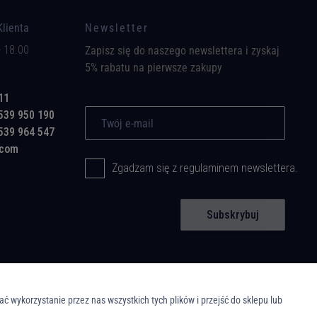
Klienta
Newsletter
- 18.00
Zapisz się do naszego newslettera i zyskaj
5% rabatu na pierwsze zakupy
11
539 950 190
539 964 547
.com
Zgadzam się z regulaminem newslettera.
Subskrybuj
wykorzystanie przez nas wszystkich tych plików i przejść do sklepu lub