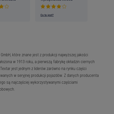
Co to jest?
h plików
ynić
GmbH, które znane jest z produkcji najwyższej jakości
ożona w 1913 roku, a pierwszą fabrykę okładzin ciernych
tutaj
extar jest jednym z liderów zarówno na rynku części
ywanych w seryjnej produkcji pojazdów. Z danych producenta
ących na
wego są najczęściej wykorzystywanymi częściami
:
e o
sobowych.
p
mocji, kodów zniżkowych i
oje dane będą zapisane w