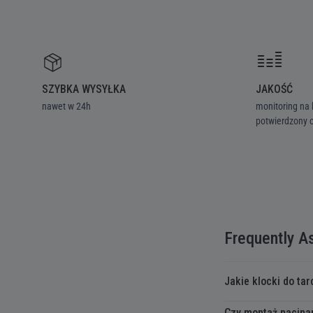
SZYBKA WYSYŁKA
JAKOŚĆ
nawet w 24h
monitoring na 
potwierdzony c
Frequently A
Jakie klocki do t
Czy montaż nacina