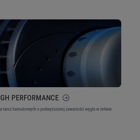
y przez
. W
o historii zamówień.
tyk
OEM, aby móc
IGH PERFORMANCE
ia tarcz hamulcowych o podwyższonej zawartości węgla w żeliwie.