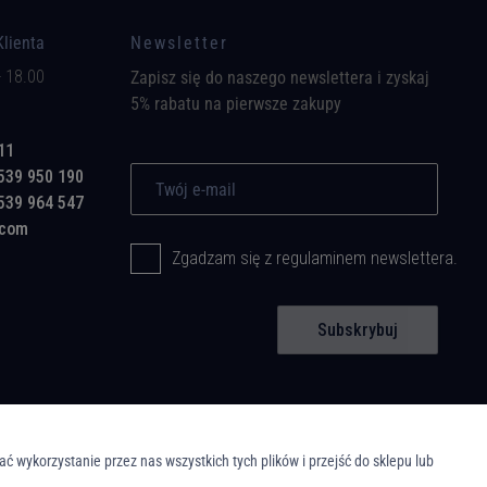
Klienta
Newsletter
- 18.00
Zapisz się do naszego newslettera i zyskaj
5% rabatu na pierwsze zakupy
11
539 950 190
539 964 547
.com
Zgadzam się z regulaminem newslettera.
Subskrybuj
wykorzystanie przez nas wszystkich tych plików i przejść do sklepu lub