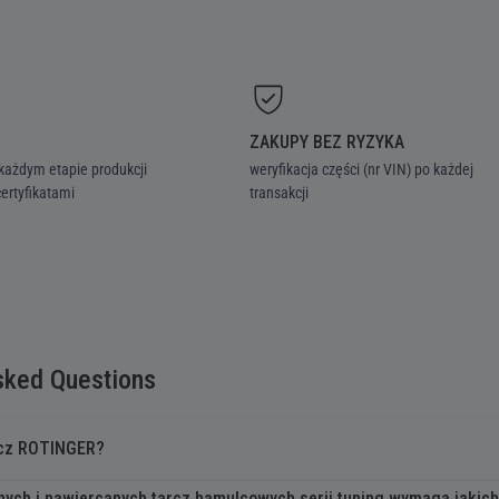
ZAKUPY BEZ RYZYKA
każdym etapie produkcji
weryfikacja części (nr VIN) po każdej
ertyfikatami
transakcji
sked Questions
arcz ROTINGER?
nych i nawiercanych tarcz hamulcowych serii tuning wymaga jakic