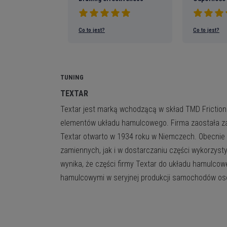
GDZIE GO SPRAWDZIĆ?
CZYM JEST NUMER KBA?
and accept your Cookies Group
Co to jest?
Co to jest?
iezbędne
TUNING
e pliki cookie umożliwiają podstawową funkcjonalność witryny. Bez tyc
TEXTAR
trona internetowa nie będzie mogła działać prawidłowo. Pomagają ucz
użyteczną, udostępniając podstawowe funkcje.
Textar jest marką wchodzącą w skład TMD Friction 
Google
Nie masz konta?
elementów układu hamulcowego. Firma zaostała zał
Zarejestruj się 
arketingowe
Textar otwarto w 1934 roku w Niemczech. Obecnie T
lub
zamiennych, jak i w dostarczaniu części wykorzyst
gowe pliki cookie służą do śledzenia i gromadzenia działań odwiedzaj
wynika, że części firmy Textar do układu hamulco
Korzyści z własnego konta
internetowej. Pliki cookies przechowują dane użytkowników i informacj
hamulcowymi w seryjnej produkcji samochodów o
iu, co pozwala usługom reklamowym docierać do większej liczby gru
- dostęp do ciekawych pro
w. Na podstawie zebranych informacji można także zapewnić bardziej
rabatów;
T NUMER OE CZĘŚCI?
lizowaną obsługę użytkownika.
- szybsze zamówienia - tw
systemie;