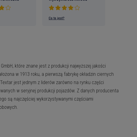
Co to jest?
h plików
ynić
GmbH, które znane jest z produkcji najwyższej jakości
ożona w 1913 roku, a pierwszą fabrykę okładzin ciernych
tutaj
extar jest jednym z liderów zarówno na rynku części
ywanych w seryjnej produkcji pojazdów. Z danych producenta
ących na
wego są najczęściej wykorzystywanymi częściami
:
e o
sobowych.
p
mocji, kodów zniżkowych i
oje dane będą zapisane w