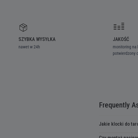
SZYBKA WYSYŁKA
JAKOŚĆ
nawet w 24h
monitoring na 
potwierdzony c
Frequently A
Jakie klocki do t
Czy montaż nacina