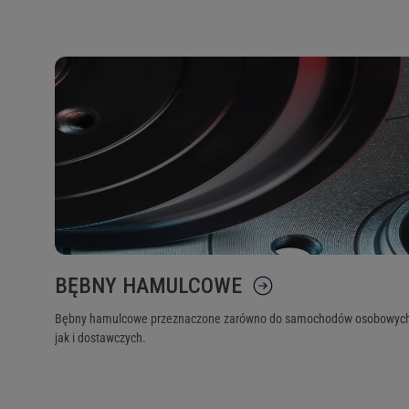
Nr OEM (ang.
A
producenta p
Zestaw p
poszukiwaniu
użytkowa
wykorzystać
Nie pamiętam hasła
odwiedza
Got
BĘBNY HAMULCOWE
Bębny hamulcowe przeznaczone zarówno do samochodów osobowych
jak i dostawczych.