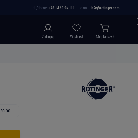
tel./phone:
+48 14 69 96 111
e-mail:
b2c@rotinger.com
Zaloguj
Wishlist
Mój koszyk
 30.00