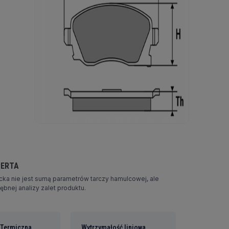
PERTA
ka nie jest sumą parametrów tarczy hamulcowej, ale
bnej analizy zalet produktu.
 Termiczna
Wytrzymałość liniowa