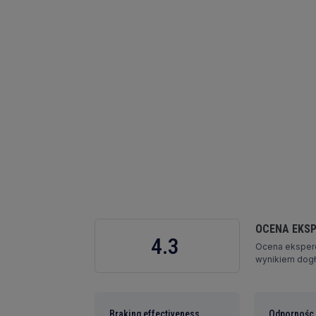
OCENA EKS
4.3
Ocena eksperc
wynikiem dogłę
Braking effectiveness
Odpornośc