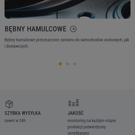
BĘBNY HAMULCOWE
K
Bębny hamulcowe przeznaczone zarówno do samochodów osobowych, jak
Ni
i dostawczych.
śr
SZYBKA WYSYŁKA
JAKOŚĆ
Z
nawet w 24h
monitoring na każdym etapie
we
produkcji potwierdzony
ka
certyfikatami