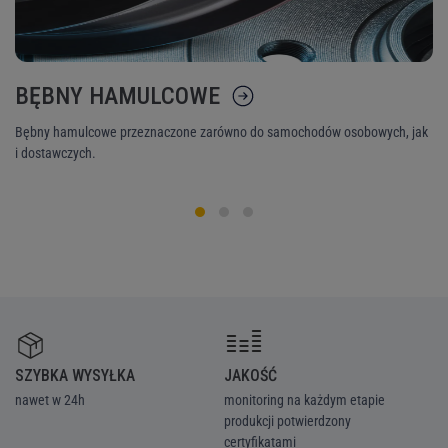
BĘBNY HAMULCOWE
K
Bębny hamulcowe przeznaczone zarówno do samochodów osobowych, jak
Ni
i dostawczych.
śr
SZYBKA WYSYŁKA
JAKOŚĆ
Z
nawet w 24h
monitoring na każdym etapie
we
produkcji potwierdzony
ka
certyfikatami