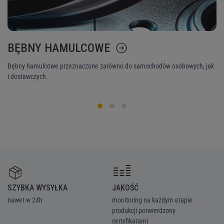
BĘBNY HAMULCOWE
K
Bębny hamulcowe przeznaczone zarówno do samochodów osobowych, jak
Ni
i dostawczych.
śr
SZYBKA WYSYŁKA
JAKOŚĆ
Z
nawet w 24h
monitoring na każdym etapie
we
produkcji potwierdzony
ka
certyfikatami