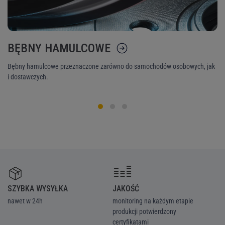
BĘBNY HAMULCOWE
K
Bębny hamulcowe przeznaczone zarówno do samochodów osobowych, jak
Ni
i dostawczych.
śr
SZYBKA WYSYŁKA
JAKOŚĆ
Z
nawet w 24h
monitoring na każdym etapie
we
produkcji potwierdzony
ka
certyfikatami