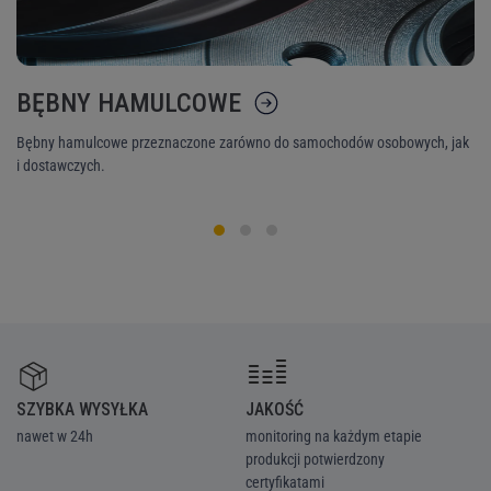
BĘBNY HAMULCOWE
K
Bębny hamulcowe przeznaczone zarówno do samochodów osobowych, jak
Ni
i dostawczych.
śr
SZYBKA WYSYŁKA
JAKOŚĆ
Z
nawet w 24h
monitoring na każdym etapie
we
produkcji potwierdzony
ka
certyfikatami