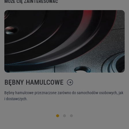
MOŻE CIĘ ZAINTERESOWAĆ
BĘBNY HAMULCOWE
K
Bębny hamulcowe przeznaczone zarówno do samochodów osobowych, jak
Ni
i dostawczych.
śr