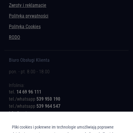
Zwroty i reklamacje
Polityka prywatności
Polityka Cookies
RODO
Biuro Obsługi Klienta
pon. - pt. 8.00 - 18.00
Infolinia:
tel.
14 69 96 111
tel./whatsapp
539 950 190
tel./whatsapp
539 964 547
b2c@rotinger.com
Pliki cookies i pokrewne im technologie umożliwiają poprawne