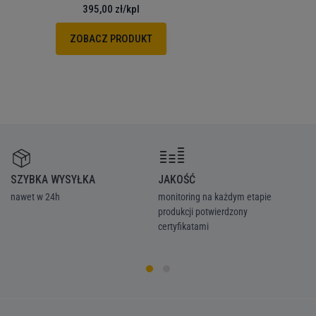
395,00 zł
/kpl
ZOBACZ PRODUKT
SZYBKA WYSYŁKA
JAKOŚĆ
Z
nawet w 24h
monitoring na każdym etapie
we
produkcji potwierdzony
ka
certyfikatami