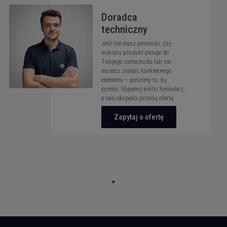
Doradca
techniczny
Jeśli nie masz pewności, czy
wybrany produkt pasuje do
Twojego samochodu lub nie
możesz znaleźć konkretnego
elementu – jesteśmy tu, by
pomóc. Wypełnij krótki formularz,
a nasi eksperci prześlą ofertę.
Zapytaj o ofertę