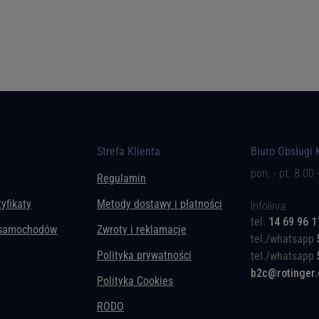
Strefa Klienta
Biuro Obsługi 
pon. - pt. 8.00 
Regulamin
tyfikaty
Metody dostawy i płatności
Infolinia:
tel.
14 69 96 1
 samochodów
Zwroty i reklamacje
tel./whatsapp
Polityka prywatności
tel./whatsapp
b2c@rotinger
Polityka Cookies
RODO