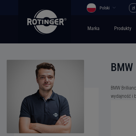
Polski
zł
Marka
Produkty
BMW 
BMW Brillian
wydajność i 