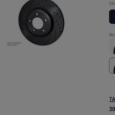
Str
Wzó
TA
30