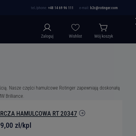
tel./phone:
+48 14 69 96 111
e-mail:
b2c@rotinger.com
Zaloguj
Wishlist
Mój koszyk
ością. Nasze części hamulcowe Rotinger zapewniają doskonałą
 Brilliance.
RCZA HAMULCOWA RT 20347
9,00 zł/kpl