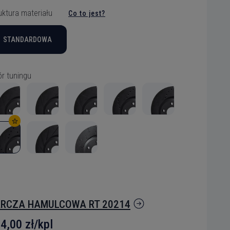
uktura materiału
Co to jest?
STANDARDOWA
elu
r tuningu
h plików
ynić
tutaj
ących na
RCZA HAMULCOWA RT 20214
:
e o
4,00 zł/kpl
p