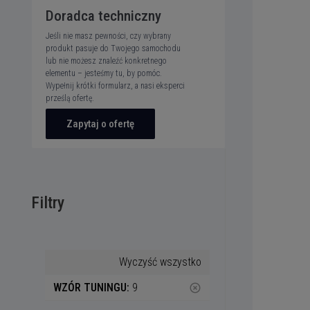
Doradca techniczny
Jeśli nie masz pewności, czy wybrany
produkt pasuje do Twojego samochodu
lub nie możesz znaleźć konkretnego
elementu – jesteśmy tu, by pomóc.
Wypełnij krótki formularz, a nasi eksperci
prześlą ofertę.
Zapytaj o ofertę
Filtry
Wyczyść wszystko
WZÓR TUNINGU:
9
highlight_off