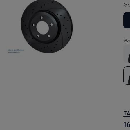
Str
Wzó
TA
16