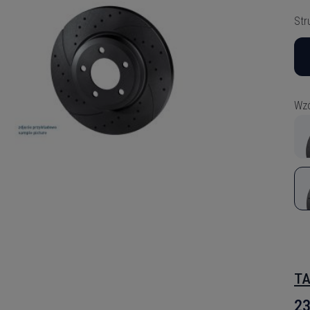
Str
Wzó
TA
23