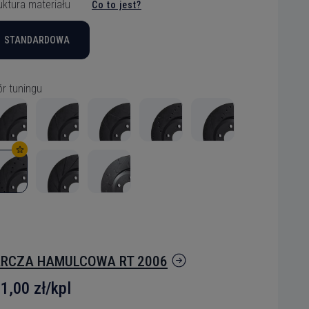
uktura materiału
Co to jest?
zybko tarcza
zybko tarcza
zybko tarcza
zybko tarcza
zybko tarcza
zybko tarcza
zybko tarcza
STANDARDOWA
r tuningu
ytanie
RCZA HAMULCOWA RT 2006
1,00 zł/kpl