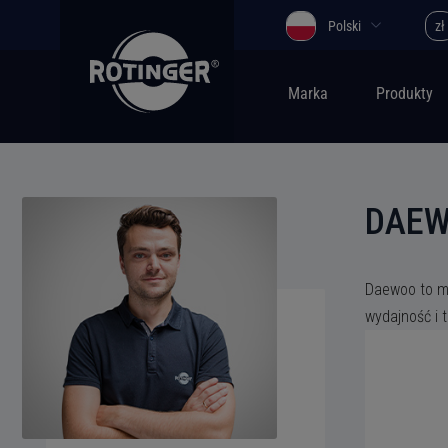
Polski
zł
Marka
Produkty
DAE
Daewoo to m
wydajność i 