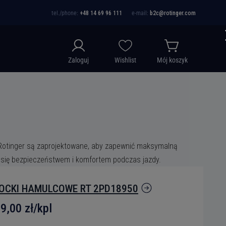
tel./phone:
+48 14 69 96 111
e-mail:
b2c@rotinger.com
Zaloguj
Wishlist
Mój koszyk
Rotinger są zaprojektowane, aby zapewnić maksymalną
yć się bezpieczeństwem i komfortem podczas jazdy.
OCKI HAMULCOWE RT 2PD18950
9,00 zł
/kpl