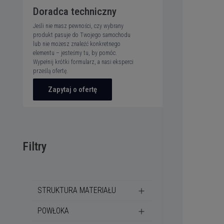
Doradca techniczny
Jeśli nie masz pewności, czy wybrany
produkt pasuje do Twojego samochodu
lub nie możesz znaleźć konkretnego
elementu – jesteśmy tu, by pomóc.
Wypełnij krótki formularz, a nasi eksperci
prześlą ofertę.
Zapytaj o ofertę
Filtry
STRUKTURA MATERIAŁU
POWŁOKA