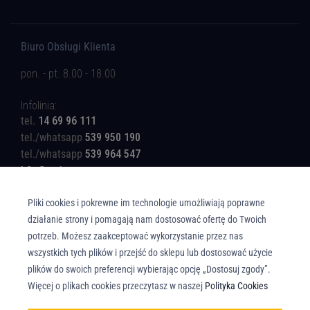
Biuro Obsługi Klienta
pon. - pt. 8.00 - 18.00
Infolinia:
tel.
14 69 96 111
tel./whatsapp
539 950 190
tel./whatsapp
539 964 547
b2c@rotinger.com
Pliki cookies i pokrewne im technologie umożliwiają poprawne
działanie strony i pomagają nam dostosować ofertę do Twoich
potrzeb. Możesz zaakceptować wykorzystanie przez nas
wszystkich tych plików i przejść do sklepu lub dostosować użycie
Copyright © Union Parts Sp. z o.o. - Wszelkie prawa zastrzeżone. All rights
plików do swoich preferencji wybierając opcję „Dostosuj zgody”.
reserved.
Więcej o plikach cookies przeczytasz w naszej
Polityka Cookies