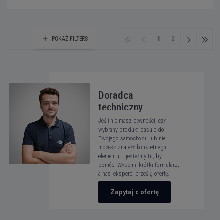
1
2
POKAŻ
FILTERS
Doradca
techniczny
Jeśli nie masz pewności, czy
wybrany produkt pasuje do
Twojego samochodu lub nie
możesz znaleźć konkretnego
elementu – jesteśmy tu, by
pomóc. Wypełnij krótki formularz,
a nasi eksperci prześlą ofertę.
Zapytaj o ofertę