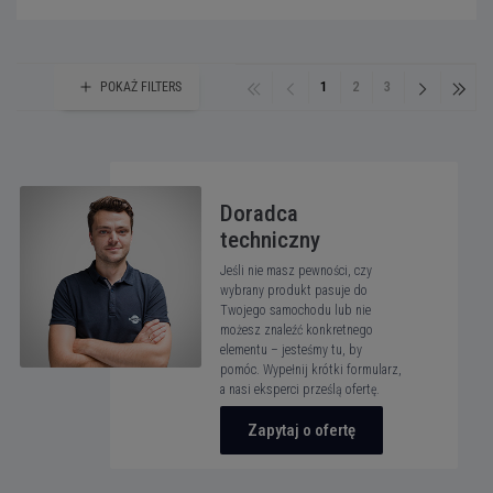
1
2
3
POKAŻ
FILTERS
Doradca
techniczny
Jeśli nie masz pewności, czy
wybrany produkt pasuje do
Twojego samochodu lub nie
możesz znaleźć konkretnego
elementu – jesteśmy tu, by
pomóc. Wypełnij krótki formularz,
a nasi eksperci prześlą ofertę.
Zapytaj o ofertę