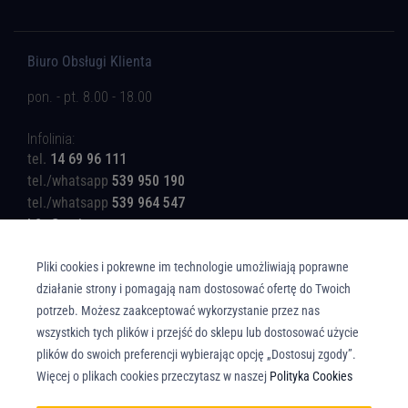
Biuro Obsługi Klienta
pon. - pt. 8.00 - 18.00
Infolinia:
tel.
14 69 96 111
tel./whatsapp
539 950 190
tel./whatsapp
539 964 547
b2c@rotinger.com
Pliki cookies i pokrewne im technologie umożliwiają poprawne
działanie strony i pomagają nam dostosować ofertę do Twoich
potrzeb. Możesz zaakceptować wykorzystanie przez nas
wszystkich tych plików i przejść do sklepu lub dostosować użycie
Copyright © Union Parts Sp. z o.o. - Wszelkie prawa zastrzeżone. All rights
plików do swoich preferencji wybierając opcję „Dostosuj zgody”.
reserved.
Więcej o plikach cookies przeczytasz w naszej
Polityka Cookies