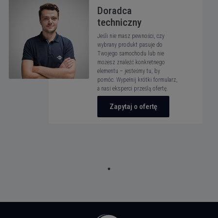
Doradca
techniczny
Jeśli nie masz pewności, czy
wybrany produkt pasuje do
Twojego samochodu lub nie
możesz znaleźć konkretnego
elementu – jesteśmy tu, by
pomóc. Wypełnij krótki formularz,
a nasi eksperci prześlą ofertę.
Zapytaj o ofertę