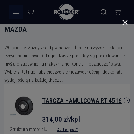
Zestaw plików cookies służących do zbierania informacji
i raportowania statystyk użytkowania serwisu bez
personalnej identyfikacji poszczególnych osób
Zgadzam się na otrzymanie oferty handlowej i
MAZDA
odwiedzających Google.
Nie masz konta?
akceptuję regulamin sklepu.*
Zarejestruj się tutaj
Gotowe
Właściciele Mazdy znajdą w naszej ofercie najwyższej jakości
Przeczytałem i akceptuję Warunki i Politykę
części hamulcowe Rotinger. Nasze produkty są projektowane z
prywatności
Korzyści z własnego konta:
*
myślą o zapewnieniu maksymalnej kontroli i bezpieczeństwa.
Wybierz Rotinger, aby cieszyć się niezawodnością i doskonałą
- dostęp do ciekawych promocji, kodów zniżkowych i rabatów;
wydajnością na każdej drodze.
- szybsze zamówienia - twoje dane będą zapisane w systemie;
Wyślij Zapytanie
- uzyskasz szybki dostęp do historii zamówień.
TARCZA HAMULCOWA RT 4516
314,00 zł/kpl
Struktura materiału
Co to jest?