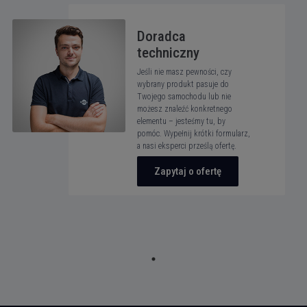
Doradca
techniczny
Jeśli nie masz pewności, czy
wybrany produkt pasuje do
Twojego samochodu lub nie
możesz znaleźć konkretnego
elementu – jesteśmy tu, by
pomóc. Wypełnij krótki formularz,
a nasi eksperci prześlą ofertę.
Zapytaj o ofertę