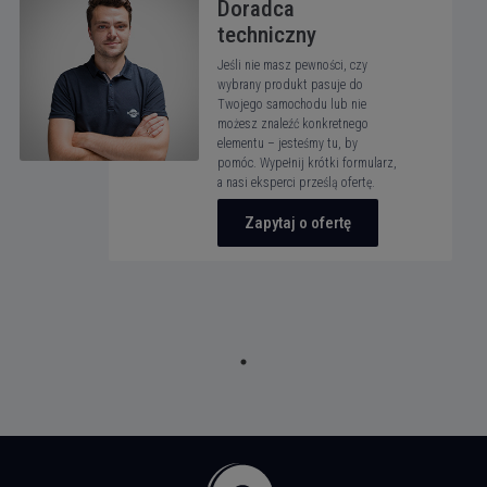
Doradca
techniczny
Jeśli nie masz pewności, czy
wybrany produkt pasuje do
Twojego samochodu lub nie
możesz znaleźć konkretnego
elementu – jesteśmy tu, by
pomóc. Wypełnij krótki formularz,
a nasi eksperci prześlą ofertę.
Zapytaj o ofertę