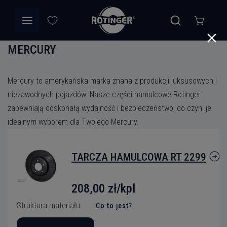
Zarejestruj się tutaj
Gotowe
Przeczytałem i akceptuję Warunki i Politykę
prywatności
MERCURY
Korzyści z własnego konta:
*
- dostęp do ciekawych promocji, kodów zniżkowych i rabatów;
Mercury to amerykańska marka znana z produkcji luksusowych i
- szybsze zamówienia - twoje dane będą zapisane w systemie;
Wyślij Zapytanie
niezawodnych pojazdów. Nasze części hamulcowe Rotinger
- uzyskasz szybki dostęp do historii zamówień.
zapewniają doskonałą wydajność i bezpieczeństwo, co czyni je
idealnym wyborem dla Twojego Mercury.
TARCZA HAMULCOWA RT 2299
208,00 zł/kpl
Struktura materiału
Co to jest?