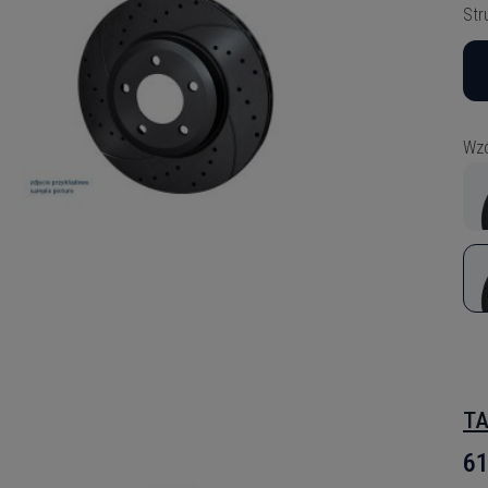
Str
Wzó
TA
61