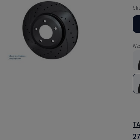
Str
Wzó
TA
27