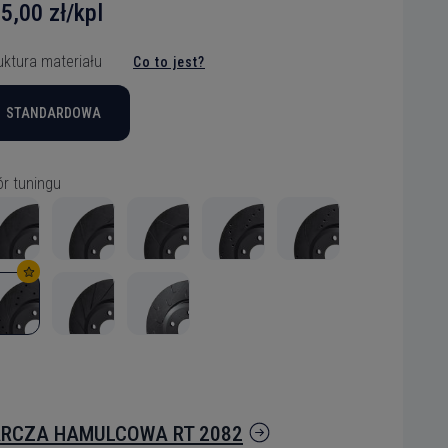
5,00 zł/kpl
zybko tarcza
zybko tarcza
zybko tarcza
zybko tarcza
zybko tarcza
zybko tarcza
zybko tarcza
zybko tarcza
zybko tarcza
zybko tarcza
zybko tarcza
zybko tarcza
uktura materiału
Co to jest?
STANDARDOWA
ytanie
r tuningu
RCZA HAMULCOWA RT 2082