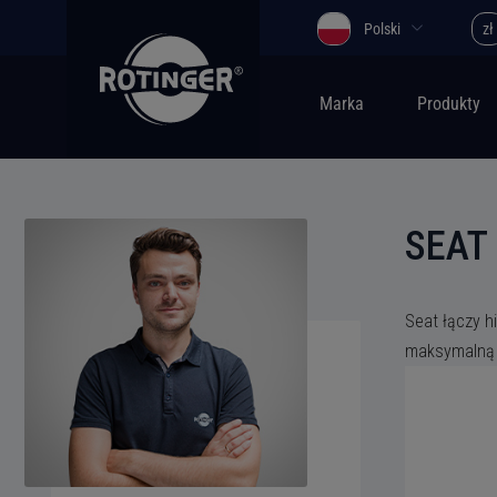
Polski
zł
Marka
Produkty
SEAT
Seat łączy h
maksymalną k