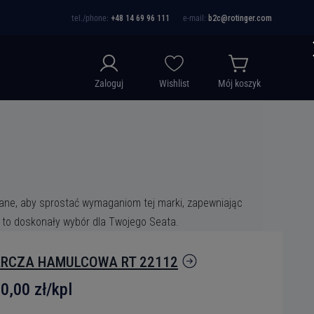
tel./phone:
+48 14 69 96 111
e-mail:
b2c@rotinger.com
Zaloguj
Wishlist
Mój koszyk
owane, aby sprostać wymaganiom tej marki, zapewniając
 to doskonały wybór dla Twojego Seata.
RCZA HAMULCOWA RT 22112
0,00 zł/kpl