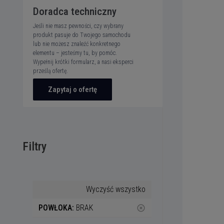
Doradca techniczny
Jeśli nie masz pewności, czy wybrany
produkt pasuje do Twojego samochodu
lub nie możesz znaleźć konkretnego
elementu – jesteśmy tu, by pomóc.
Wypełnij krótki formularz, a nasi eksperci
prześlą ofertę.
Zapytaj o ofertę
Filtry
Wyczyść wszystko
POWŁOKA:
BRAK
highlight_off