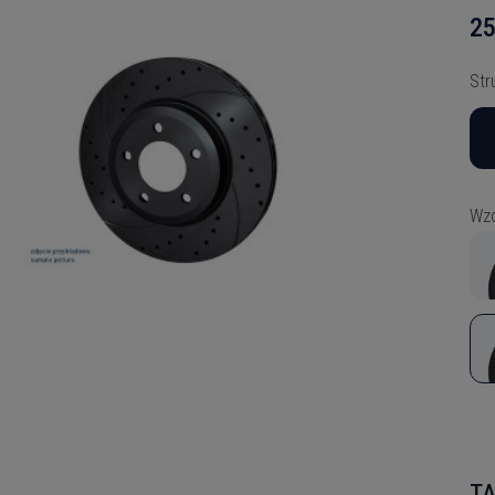
25
Str
Wzó
TA