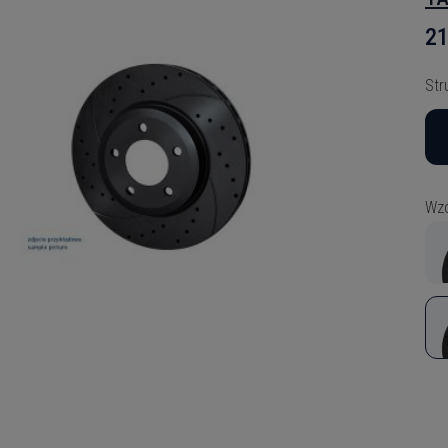
21
Str
Wzó