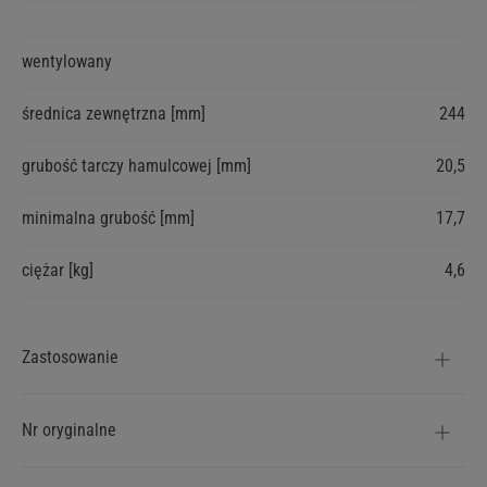
Więcej
wentylowany
informacji
średnica zewnętrzna [mm]
244
grubość tarczy hamulcowej [mm]
20,5
minimalna grubość [mm]
17,7
ciężar [kg]
4,6
Zastosowanie
Nr oryginalne