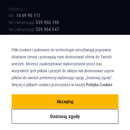
Infolinia:
tel.
14 69 96 111
tel./whatsapp
539 950 190
tel./whatsapp
539 964 547
b2c@rotinger.com
Pliki cookies i pokrewne im technologie umożliwiają poprawne
działanie strony i pomagają nam dostosować ofertę do Twoich
potrzeb. Możesz zaakceptować wykorzystanie przez nas
wszystkich tych plików i przejść do sklepu lub dostosować użycie
Copyright © Union Parts Sp. z o.o. - Wszelkie prawa zastrzeżone. All rights
plików do swoich preferencji wybierając opcję „Dostosuj zgody”.
reserved.
Więcej o plikach cookies przeczytasz w naszej
Polityka Cookies
Akceptuj
Dostosuj zgody