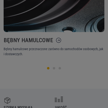
BĘBNY HAMULCOWE
K
Bębny hamulcowe przeznaczone zarówno do samochodów osobowych, jak
Ni
i dostawczych.
śr
SZYBKA WYSYŁKA
JAKOŚĆ
Z