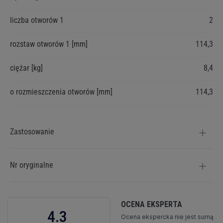
liczba otworów 1
2
rozstaw otworów 1 [mm]
114,3
ciężar [kg]
8,4
o rozmieszczenia otworów [mm]
114,3
Zastosowanie
Nr oryginalne
OCENA EKSPERTA
4.3
Ocena ekspercka nie jest sumą