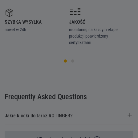
SZYBKA WYSYŁKA
JAKOŚĆ
Z
nawet w 24h
monitoring na każdym etapie
we
produkcji potwierdzony
ka
certyfikatami
Frequently Asked Questions
Jakie klocki do tarcz ROTINGER?