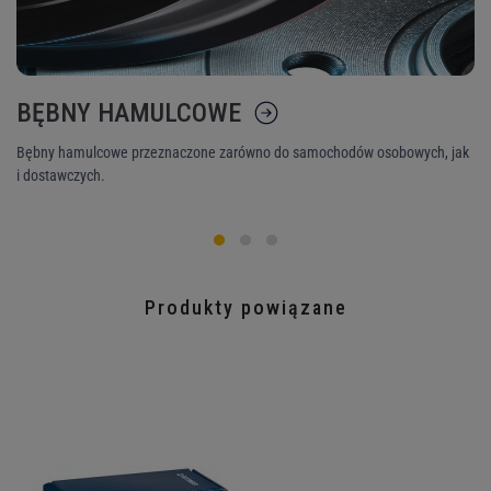
BĘBNY HAMULCOWE
K
Bębny hamulcowe przeznaczone zarówno do samochodów osobowych, jak
Ni
i dostawczych.
śr
Produkty powiązane