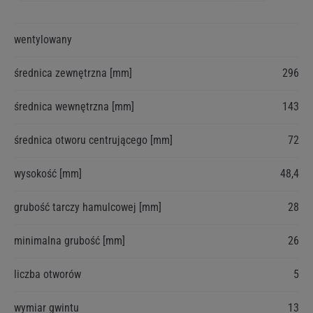
Więcej
wentylowany
informacji
średnica zewnętrzna [mm]
296
średnica wewnętrzna [mm]
143
średnica otworu centrującego [mm]
72
wysokość [mm]
48,4
grubość tarczy hamulcowej [mm]
28
minimalna grubość [mm]
26
liczba otworów
5
wymiar gwintu
13