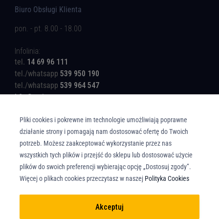
Biuro Obsługi Klienta
pon. - pt. 8.00 - 18.00
Infolinia:
tel.
14 69 96 111
tel./whatsapp
539 950 190
tel./whatsapp
539 964 547
b2c@rotinger.com
Pliki cookies i pokrewne im technologie umożliwiają poprawne
działanie strony i pomagają nam dostosować ofertę do Twoich
potrzeb. Możesz zaakceptować wykorzystanie przez nas
wszystkich tych plików i przejść do sklepu lub dostosować użycie
Copyright © Union Parts Sp. z o.o. - Wszelkie prawa zastrzeżone. All rights
plików do swoich preferencji wybierając opcję „Dostosuj zgody”.
reserved.
Więcej o plikach cookies przeczytasz w naszej
Polityka Cookies
Akceptuj