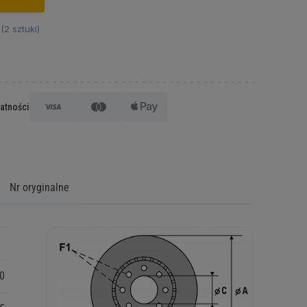
2 sztuki)
łatności
Nr oryginalne
0