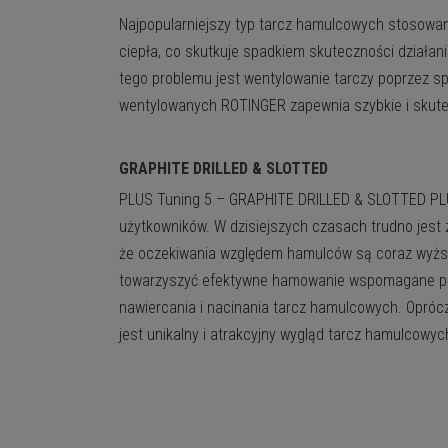
dporność termiczna). Przez odporność termiczną rozumiemy to jak s
nia serwisu bez personalnej identyfikacji poszczególnych osób
 go w procesie poszukiwań.
Najpopularniejszy typ tarcz hamulcowych stosowa
iepło i jak znosi wielokrotne nagrzewanie i chłodzenie.
Zaloguj
jących Google.
ciepła, co skutkuje spadkiem skuteczności działa
tego problemu jest wentylowanie tarczy poprzez sp
owe
wentylowanych ROTINGER zapewnia szybkie i skute
GRAPHITE DRILLED & SLOTTED
PLUS
Tuning 5 – GRAPHITE DRILLED & SLOTTED PL
użytkowników. W dzisiejszych czasach trudno jest
że oczekiwania względem hamulców są coraz wyżs
towarzyszyć efektywne hamowanie wspomagane pop
nawiercania i nacinania tarcz hamulcowych. Opr
jest unikalny i atrakcyjny wygląd tarcz hamulcowyc