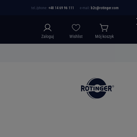
tel./phone:
+48 14 69 96 111
e-mail:
b2c@rotinger.com
Zaloguj
Wishlist
Mój koszyk