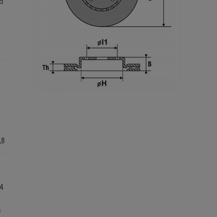
5
,8
4
4