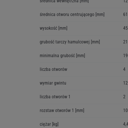
średnica wewnętrzna [mm]
12
średnica otworu centrującego [mm]
61
wysokość [mm]
45
grubość tarczy hamulcowej [mm]
21
minimalna grubość [mm]
19
liczba otworów
4
wymiar gwintu
12
liczba otworów 1
2
rozstaw otworów 1 [mm]
10
GDZIE GO SPRAWDZIĆ?
CZYM JEST NUMER KBA?
and accept your Cookies Group
ciężar [kg]
4,