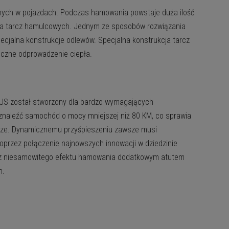
zybko tarcza
nych w pojazdach. Podczas hamowania powstaje duża ilość
nia tarcz hamulcowych. Jednym ze sposobów rozwiązania
ecjalna konstrukcje odlewów. Specjalna konstrukcja tarcz
czne odprowadzenie ciepła.
US został stworzony dla bardzo wymagających
 znaleźć samochód o mocy mniejszej niż 80 KM, co sprawia
ze. Dynamicznemu przyśpieszeniu zawsze musi
rzez połączenie najnowszych innowacji w dziedzinie
ócz niesamowitego efektu hamowania dodatkowym atutem
h.