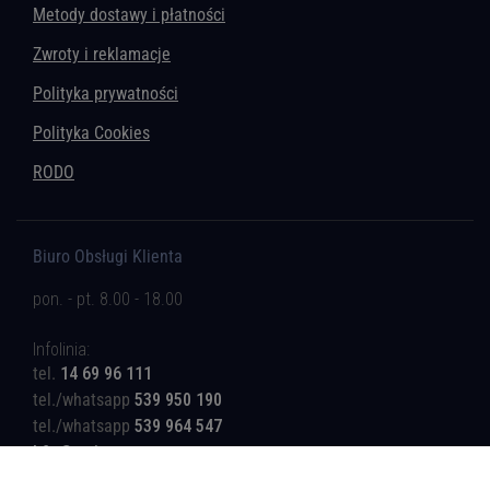
Metody dostawy i płatności
Zwroty i reklamacje
Polityka prywatności
Polityka Cookies
RODO
Biuro Obsługi Klienta
pon. - pt. 8.00 - 18.00
Infolinia:
tel.
14 69 96 111
tel./whatsapp
539 950 190
tel./whatsapp
539 964 547
b2c@rotinger.com