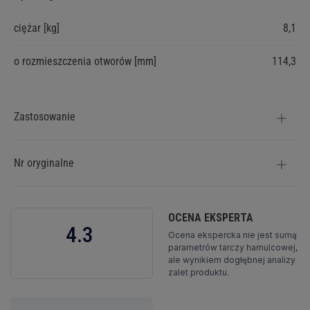
ciężar [kg]
8,1
o rozmieszczenia otworów [mm]
114,3
Zastosowanie
Nr oryginalne
OCENA EKSPERTA
4.3
Ocena ekspercka nie jest sumą
parametrów tarczy hamulcowej,
ale wynikiem dogłębnej analizy
zalet produktu.