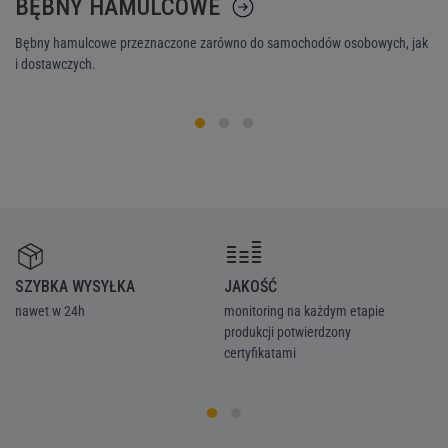
BĘBNY HAMULCOWE
K
Bębny hamulcowe przeznaczone zarówno do samochodów osobowych, jak
Ni
i dostawczych.
śr
SZYBKA WYSYŁKA
JAKOŚĆ
Z
nawet w 24h
monitoring na każdym etapie
we
produkcji potwierdzony
ka
certyfikatami