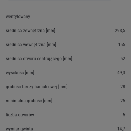
Więcej
wentylowany
informacji
średnica zewnętrzna [mm]
298,5
średnica wewnętrzna [mm]
155
średnica otworu centrującego [mm]
62
wysokość [mm]
49,3
grubość tarczy hamulcowej [mm]
28
minimalna grubość [mm]
25
liczba otworów
5
wymiar gwintu
14,7