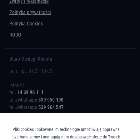
Zwroty i reklamacje
Polityka prywatności
Polityka Cookies
RODO
Biuro Obsługi Klienta
pon. - pt. 8.00 - 18.00
Infolinia:
tel.
14 69 96 111
tel./whatsapp
539 950 190
tel./whatsapp
539 964 547
b2c@rotinger.com
Pliki cookies i pokrewne im technologie umożliwiają poprawne
działanie strony i pomagają nam dostosować ofertę do Twoich