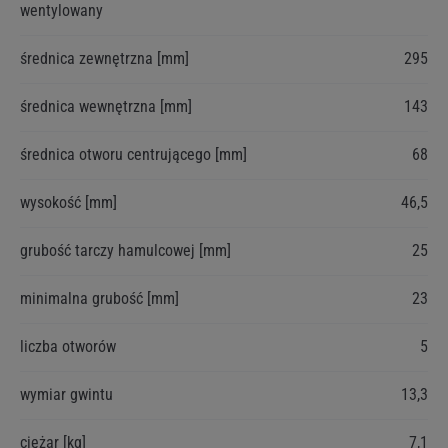
wentylowany
informacji
średnica zewnętrzna [mm]
295
średnica wewnętrzna [mm]
143
średnica otworu centrującego [mm]
68
wysokość [mm]
46,5
grubość tarczy hamulcowej [mm]
25
minimalna grubość [mm]
23
liczba otworów
5
wymiar gwintu
13,3
ciężar [kg]
7,1