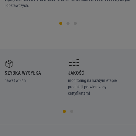
i dostawczych.
śr
SZYBKA WYSYŁKA
JAKOŚĆ
Z
nawet w 24h
monitoring na każdym etapie
we
produkcji potwierdzony
ka
certyfikatami