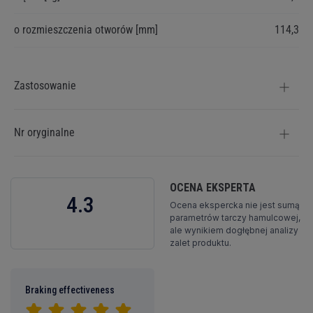
o rozmieszczenia otworów [mm]
114,3
Zastosowanie
Nr oryginalne
OCENA EKSPERTA
4.3
Ocena ekspercka nie jest sumą
parametrów tarczy hamulcowej,
ale wynikiem dogłębnej analizy
zalet produktu.
Braking effectiveness