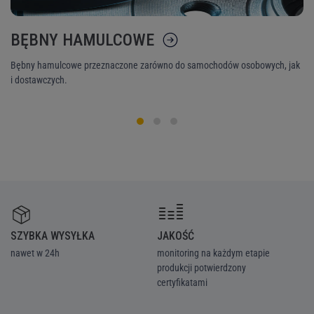
BĘBNY HAMULCOWE
K
Bębny hamulcowe przeznaczone zarówno do samochodów osobowych, jak
Ni
i dostawczych.
śr
SZYBKA WYSYŁKA
JAKOŚĆ
Z
nawet w 24h
monitoring na każdym etapie
we
produkcji potwierdzony
ka
certyfikatami