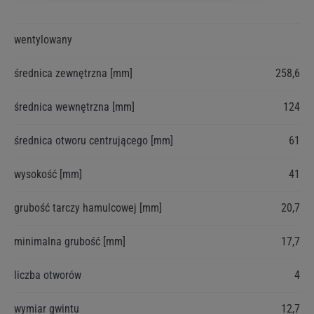
Więcej
wentylowany
informacji
średnica zewnętrzna [mm]
258,6
średnica wewnętrzna [mm]
124
średnica otworu centrującego [mm]
61
wysokość [mm]
41
grubość tarczy hamulcowej [mm]
20,7
minimalna grubość [mm]
17,7
liczba otworów
4
wymiar gwintu
12,7