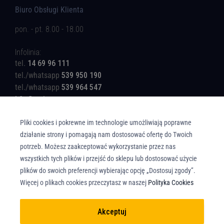
Biuro Obsługi Klienta
pon. - pt. 8.00 - 18.00
Infolinia:
tel.
14 69 96 111
tel./whatsapp
539 950 190
tel./whatsapp
539 964 547
b2c@rotinger.com
Pliki cookies i pokrewne im technologie umożliwiają poprawne
działanie strony i pomagają nam dostosować ofertę do Twoich
potrzeb. Możesz zaakceptować wykorzystanie przez nas
wszystkich tych plików i przejść do sklepu lub dostosować użycie
Copyright © Union Parts Sp. z o.o. - Wszelkie prawa zastrzeżone. All rights
plików do swoich preferencji wybierając opcję „Dostosuj zgody”.
reserved.
Więcej o plikach cookies przeczytasz w naszej
Polityka Cookies
Akceptuj