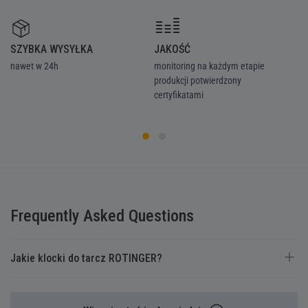
SZYBKA WYSYŁKA
JAKOŚĆ
Z
nawet w 24h
monitoring na każdym etapie
we
produkcji potwierdzony
ka
certyfikatami
Frequently Asked Questions
Jakie klocki do tarcz ROTINGER?