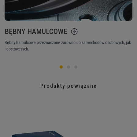
BĘBNY HAMULCOWE
K
Bębny hamulcowe przeznaczone zarówno do samochodów osobowych, jak
Ni
i dostawczych.
śr
Produkty powiązane