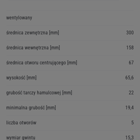
Więcej
wentylowany
informacji
średnica zewnętrzna [mm]
300
średnica wewnętrzna [mm]
158
średnica otworu centrującego [mm]
67
wysokość [mm]
65,6
grubość tarczy hamulcowej [mm]
22
minimalna grubość [mm]
19,4
liczba otworów
5
wymiar gwintu
15,3