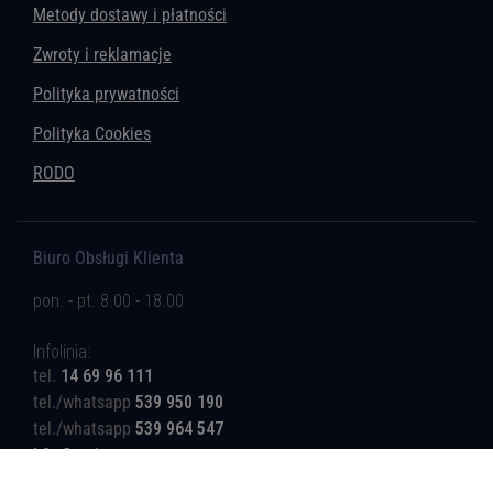
Metody dostawy i płatności
Zwroty i reklamacje
Polityka prywatności
Polityka Cookies
RODO
Biuro Obsługi Klienta
pon. - pt. 8.00 - 18.00
Infolinia:
tel.
14 69 96 111
tel./whatsapp
539 950 190
tel./whatsapp
539 964 547
b2c@rotinger.com