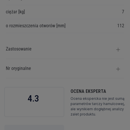
ciężar [kg]
7
o rozmieszczenia otworów [mm]
112
Zastosowanie
Nr oryginalne
OCENA EKSPERTA
4.3
Ocena ekspercka nie jest sumą
parametrów tarczy hamulcowej,
ale wynikiem dogłębnej analizy
zalet produktu.