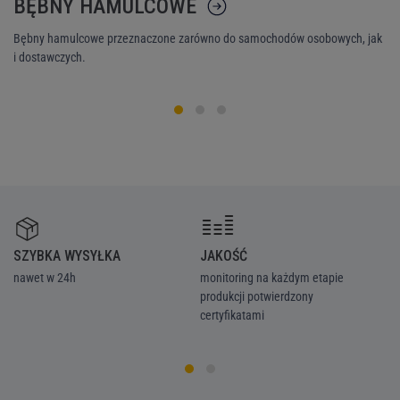
BĘBNY HAMULCOWE
K
Bębny hamulcowe przeznaczone zarówno do samochodów osobowych, jak
Ni
i dostawczych.
śr
SZYBKA WYSYŁKA
JAKOŚĆ
Z
nawet w 24h
monitoring na każdym etapie
we
produkcji potwierdzony
ka
certyfikatami