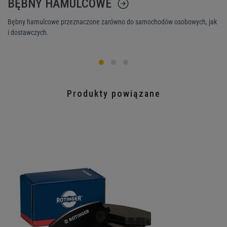
BĘBNY HAMULCOWE
K
Bębny hamulcowe przeznaczone zarówno do samochodów osobowych, jak
Ni
i dostawczych.
śr
Produkty powiązane