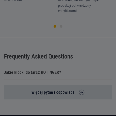
nawet w 24h
monitoring na każdym etapie
we
produkcji potwierdzony
ka
certyfikatami
Frequently Asked Questions
Jakie klocki do tarcz ROTINGER?
Więcej pytań i odpowiedzi