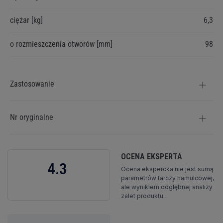
ciężar [kg]
6,3
o rozmieszczenia otworów [mm]
98
Zastosowanie
Nr oryginalne
OCENA EKSPERTA
4.3
Ocena ekspercka nie jest sumą
parametrów tarczy hamulcowej,
ale wynikiem dogłębnej analizy
zalet produktu.