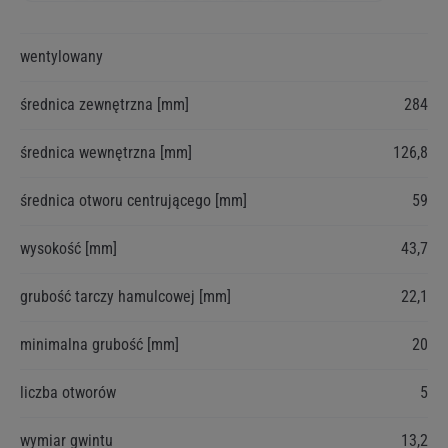
Więcej
wentylowany
informacji
średnica zewnętrzna [mm]
284
średnica wewnętrzna [mm]
126,8
średnica otworu centrującego [mm]
59
wysokość [mm]
43,7
grubość tarczy hamulcowej [mm]
22,1
minimalna grubość [mm]
20
liczba otworów
5
wymiar gwintu
13,2