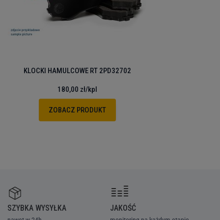
KLOCKI HAMULCOWE RT 2PD32702
180,00 zł
/kpl
ZOBACZ PRODUKT
SZYBKA WYSYŁKA
JAKOŚĆ
Z