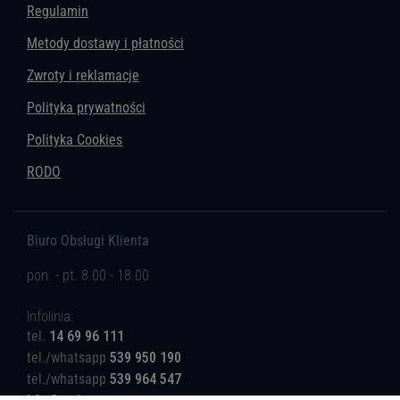
Regulamin
Metody dostawy i płatności
Zwroty i reklamacje
Polityka prywatności
Polityka Cookies
RODO
Biuro Obsługi Klienta
pon. - pt. 8.00 - 18.00
Infolinia:
tel.
14 69 96 111
tel./whatsapp
539 950 190
tel./whatsapp
539 964 547