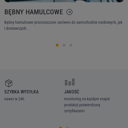
BĘBNY HAMULCOWE
K
Bębny hamulcowe przeznaczone zarówno do samochodów osobowych, jak
Ni
i dostawczych.
śr
SZYBKA WYSYŁKA
JAKOŚĆ
Z
nawet w 24h
monitoring na każdym etapie
we
produkcji potwierdzony
ka
certyfikatami