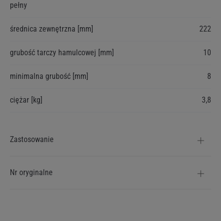
pełny
informacji
średnica zewnętrzna [mm]
222
grubość tarczy hamulcowej [mm]
10
minimalna grubość [mm]
8
ciężar [kg]
3,8
Zastosowanie
Nr oryginalne