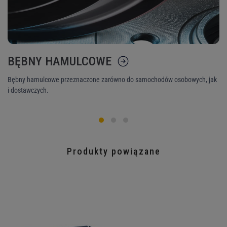
BĘBNY HAMULCOWE
K
Bębny hamulcowe przeznaczone zarówno do samochodów osobowych, jak
Ni
i dostawczych.
śr
Produkty powiązane