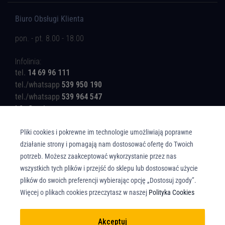
Biuro Obsługi Klienta
pon. - pt. 8.00 - 18.00
Infolinia:
tel.
14 69 96 111
tel./whatsapp
539 950 190
tel./whatsapp
539 964 547
b2c@rotinger.com
Pliki cookies i pokrewne im technologie umożliwiają poprawne
działanie strony i pomagają nam dostosować ofertę do Twoich
potrzeb. Możesz zaakceptować wykorzystanie przez nas
wszystkich tych plików i przejść do sklepu lub dostosować użycie
Copyright © Union Parts Sp. z o.o. - Wszelkie prawa zastrzeżone. All rights
plików do swoich preferencji wybierając opcję „Dostosuj zgody”.
reserved.
Więcej o plikach cookies przeczytasz w naszej
Polityka Cookies
Akceptuj