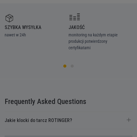
SZYBKA WYSYŁKA
JAKOŚĆ
Z
nawet w 24h
monitoring na każdym etapie
we
produkcji potwierdzony
ka
certyfikatami
Frequently Asked Questions
Jakie klocki do tarcz ROTINGER?