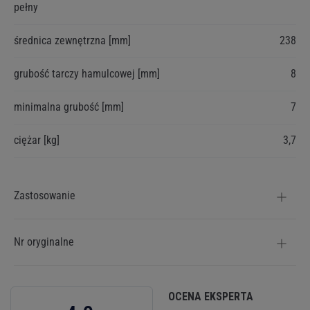
pełny
informacji
średnica zewnętrzna [mm]
238
grubość tarczy hamulcowej [mm]
8
minimalna grubość [mm]
7
ciężar [kg]
3,7
Zastosowanie
Nr oryginalne
OCENA EKSPERTA