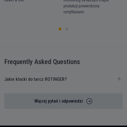
nawet w 24h
monitoring na każdym etapie
we
produkcji potwierdzony
ka
certyfikatami
Frequently Asked Questions
Jakie klocki do tarcz ROTINGER?
Więcej pytań i odpowiedzi