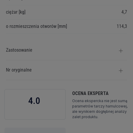
ciężar [kg]
4,7
o rozmieszczenia otworów [mm]
114,3
Zastosowanie
Nr oryginalne
OCENA EKSPERTA
4.0
Ocena ekspercka nie jest sumą
parametrów tarczy hamulcowej,
ale wynikiem dogłębnej analizy
zalet produktu.