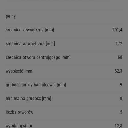
Więcej
pełny
informacji
średnica zewnętrzna [mm]
291,4
średnica wewnętrzna [mm]
172
średnica otworu centrującego [mm]
68
wysokość [mm]
62,3
grubość tarczy hamulcowej [mm]
9
minimalna grubość [mm]
8
liczba otworów
5
wymiar gwintu
12,8