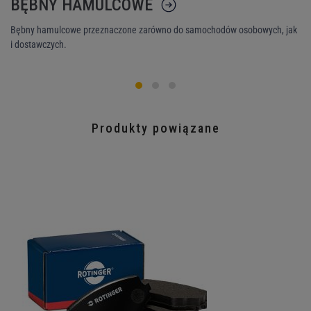
BĘBNY HAMULCOWE
K
Bębny hamulcowe przeznaczone zarówno do samochodów osobowych, jak
Ni
i dostawczych.
śr
Produkty powiązane