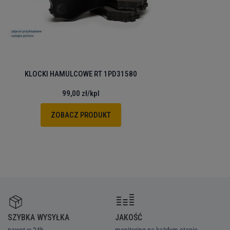
KLOCKI HAMULCOWE RT 1PD31580
99,00 zł
/kpl
ZOBACZ PRODUKT
SZYBKA WYSYŁKA
JAKOŚĆ
Z