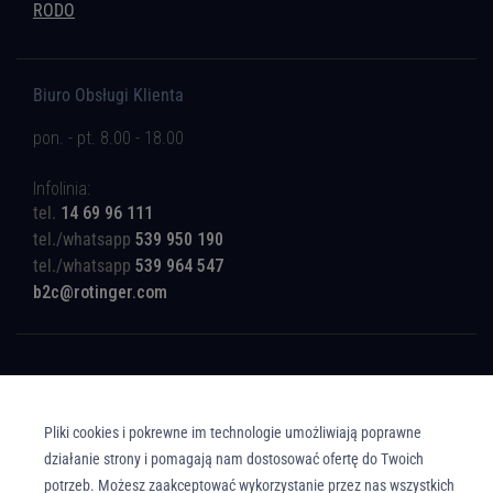
RODO
Biuro Obsługi Klienta
pon. - pt. 8.00 - 18.00
Infolinia:
tel.
14 69 96 111
tel./whatsapp
539 950 190
tel./whatsapp
539 964 547
b2c@rotinger.com
Pliki cookies i pokrewne im technologie umożliwiają poprawne
Copyright © Union Parts Sp. z o.o. - Wszelkie prawa zastrzeżone. All rights
reserved.
działanie strony i pomagają nam dostosować ofertę do Twoich
potrzeb. Możesz zaakceptować wykorzystanie przez nas wszystkich