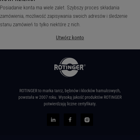
Posiadanie konta ma wiele zalet. Szybszy proces składania
zamówienia, możliwość zapisywania swoich adresów i śledzenie
stanu zamówień to tylko niektóre z nich.
Utwórz konto
ROTINGER to marka tarcz, bębnów i klocków hamulcowych,
powstała w 2007 roku. Wysoką jakość produktów ROTINGER
potwierdzają liczne certyfikaty.