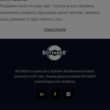
Posiadanie konta ma wiele zalet. Szybszy proces składania
zamówienia, możliwość zapisywania swoich adresów i śledzenie
stanu zamówień to tylko niektóre z nich.
Utwórz konto
ROTINGER to marka tarcz, bębnów i klocków hamulcowych,
powstała w 2007 roku. Wysoką jakość produktów ROTINGER
potwierdzają liczne certyfikaty.