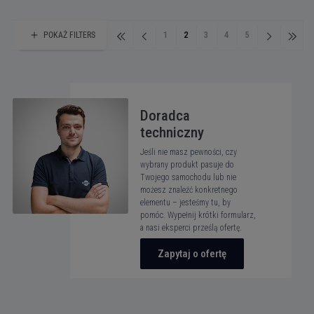
1
2
3
4
5
POKAŻ
FILTERS
Doradca
techniczny
Jeśli nie masz pewności, czy
wybrany produkt pasuje do
Twojego samochodu lub nie
możesz znaleźć konkretnego
elementu – jesteśmy tu, by
pomóc. Wypełnij krótki formularz,
a nasi eksperci prześlą ofertę.
Zapytaj o ofertę