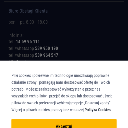
Biuro Obsługi Klienta
pon. - pt. 8.00 - 18.00
Infolinia:
tel.
14 69 96 111
tel./whatsapp
539 950 190
tel./whatsapp
539 964 547
b2c@rotinger.com
Pliki cookies i pokrewne im technologie umożliwiają poprawne
działanie strony i pomagają nam dostosować ofertę do Twoich
potrzeb. Możesz zaakceptować wykorzystanie przez nas
wszystkich tych plików i przejść do sklepu lub dostosować użycie
Copyright © Union Parts Sp. z o.o. - Wszelkie prawa zastrzeżone. All rights
plików do swoich preferencji wybierając opcję „Dostosuj zgody”.
reserved.
Więcej o plikach cookies przeczytasz w naszej
Polityka Cookies
Akceptuj