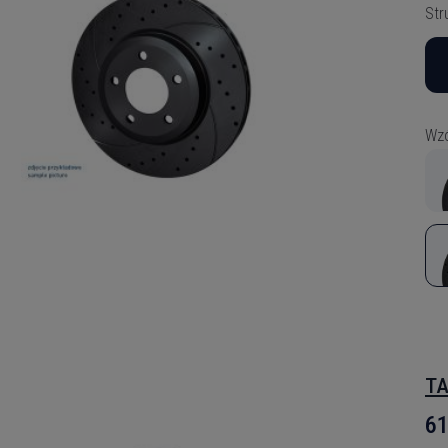
Str
Wzó
TA
61