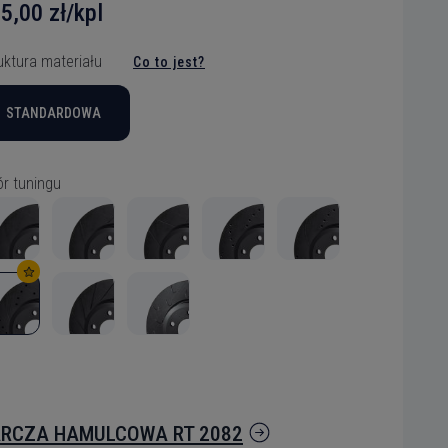
5,00 zł/kpl
zybko tarcza
zybko tarcza
zybko tarcza
zybko tarcza
zybko tarcza
zybko tarcza
zybko tarcza
zybko tarcza
zybko tarcza
zybko tarcza
zybko tarcza
zybko tarcza
uktura materiału
Co to jest?
STANDARDOWA
ytanie
r tuningu
RCZA HAMULCOWA RT 2082