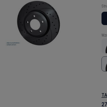
Str
Wzó
TA
27