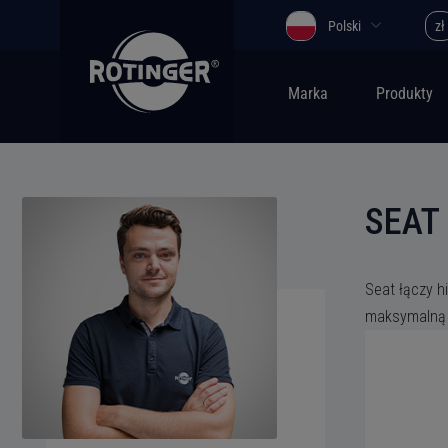
Polski
zł
Marka
Produkty
SEAT
Seat łączy h
maksymalną k