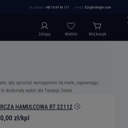
tel./phone:
+48 14 69 96 111
e-mail:
b2c@rotinger.com
Zaloguj
Wishlist
Mój koszyk
owane, aby sprostać wymaganiom tej marki, zapewniając
 to doskonały wybór dla Twojego Seata.
RCZA HAMULCOWA RT 22112
0,00 zł/kpl