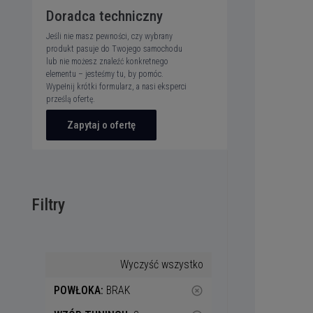
Doradca techniczny
Jeśli nie masz pewności, czy wybrany
produkt pasuje do Twojego samochodu
lub nie możesz znaleźć konkretnego
elementu – jesteśmy tu, by pomóc.
Wypełnij krótki formularz, a nasi eksperci
prześlą ofertę.
Zapytaj o ofertę
Filtry
Wyczyść wszystko
POWŁOKA:
BRAK
highlight_off