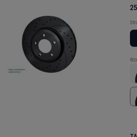
25
Str
Wzó
TA