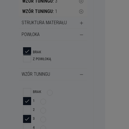
WZÓR TUNINGU:
3
highlight_off
WZÓR TUNINGU:
1
highlight_off
STRUKTURA MATERIAŁU
POWŁOKA
BRAK
Z POWŁOKĄ
WZÓR TUNINGU
BRAK
1
2
3
4