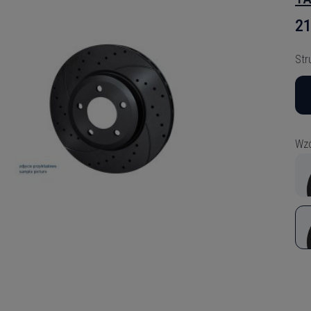
21
Str
Wzó