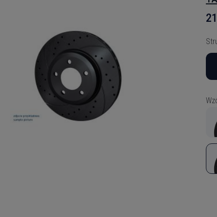
21
Str
Wzó