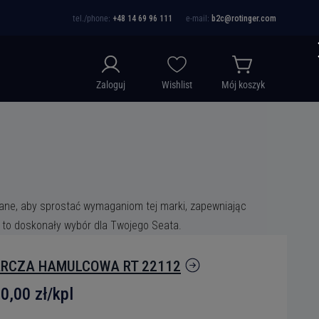
tel./phone:
+48 14 69 96 111
e-mail:
b2c@rotinger.com
Zaloguj
Wishlist
Mój koszyk
owane, aby sprostać wymaganiom tej marki, zapewniając
 to doskonały wybór dla Twojego Seata.
RCZA HAMULCOWA RT 22112
0,00 zł/kpl