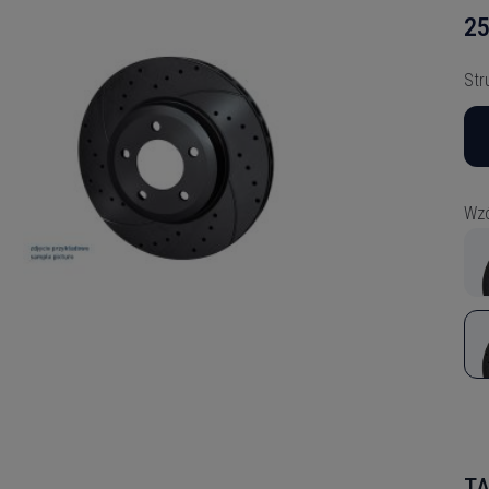
25
Str
Wzó
TA