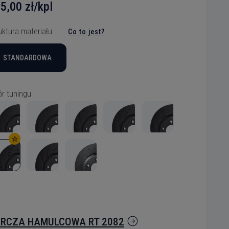
5,00 zł/kpl
zybko tarcza
zybko tarcza
zybko tarcza
zybko tarcza
zybko tarcza
zybko tarcza
zybko tarcza
zybko tarcza
zybko tarcza
zybko tarcza
zybko tarcza
zybko tarcza
uktura materiału
Co to jest?
STANDARDOWA
ytanie
r tuningu
RCZA HAMULCOWA RT 2082