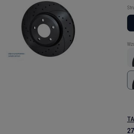
Str
Wzó
TA
27