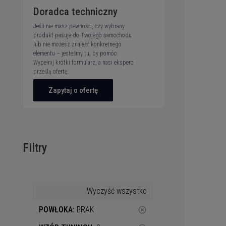
Doradca techniczny
Jeśli nie masz pewności, czy wybrany
produkt pasuje do Twojego samochodu
lub nie możesz znaleźć konkretnego
elementu – jesteśmy tu, by pomóc.
Wypełnij krótki formularz, a nasi eksperci
prześlą ofertę.
Zapytaj o ofertę
Filtry
Wyczyść wszystko
POWŁOKA:
BRAK
highlight_off