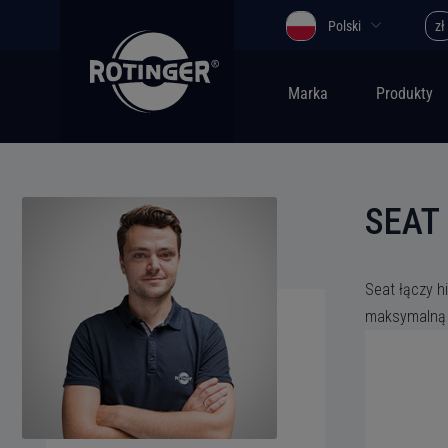
Polski
zł
Marka
Produkty
SEAT
Seat łączy h
maksymalną k