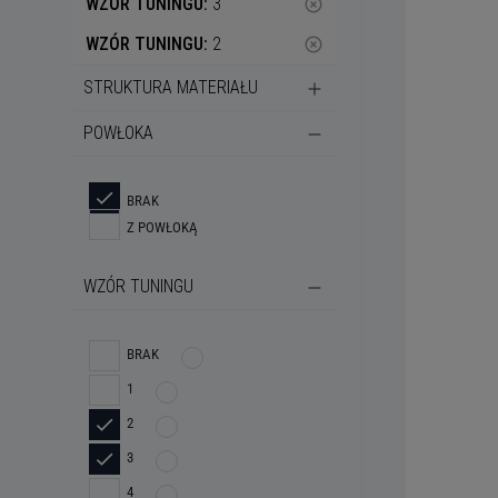
WZÓR TUNINGU:
3
highlight_off
WZÓR TUNINGU:
2
highlight_off
STRUKTURA MATERIAŁU
POWŁOKA
BRAK
Z POWŁOKĄ
WZÓR TUNINGU
BRAK
1
2
3
4