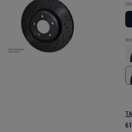
Str
Wzó
TA
61