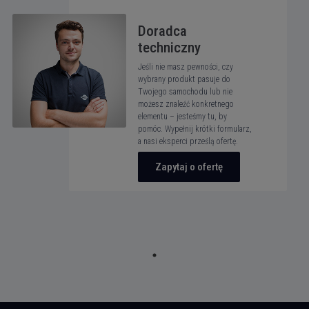
Doradca
techniczny
Jeśli nie masz pewności, czy
wybrany produkt pasuje do
Twojego samochodu lub nie
możesz znaleźć konkretnego
elementu – jesteśmy tu, by
pomóc. Wypełnij krótki formularz,
a nasi eksperci prześlą ofertę.
Zapytaj o ofertę